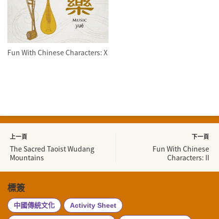
Fun With Chinese Characters: X
上一頁
下一頁
The Sacred Taoist Wudang
Fun With Chinese
Mountains
Characters: II
標簽
中國傳統文化
Activity Sheet