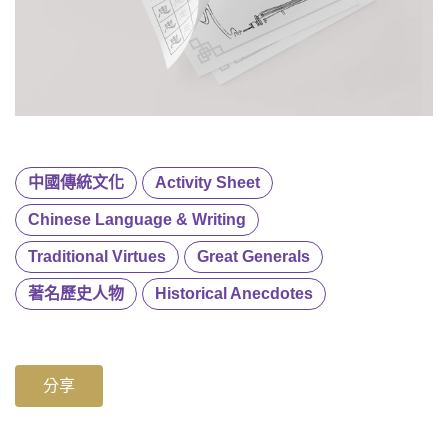
中國傳統文化
Activity Sheet
Chinese Language & Writing
Traditional Virtues
Great Generals
著名歷史人物
Historical Anecdotes
分享