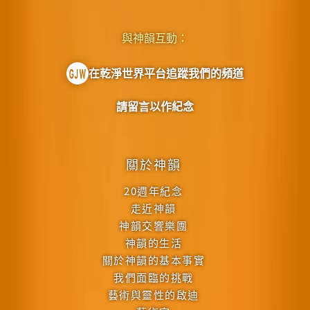
與神韻互動：
在乾淨世界平台追蹤我們的頻道
請留言以作紀念
關於神韻
20週年紀念
走近神韻
神韻交響樂團
神韻的生活
關於神韻的基本事實
我們面臨的挑戰
藝術與靈性的啟迪