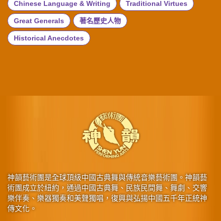
Chinese Language & Writing
Traditional Virtues
Great Generals
著名歷史人物
Historical Anecdotes
神韻藝術團是全球頂級中國古典舞與傳統音樂藝術團。神韻藝
術團成立於紐約，通過中國古典舞、民族民間舞、舞劇、交響
樂伴奏、樂器獨奏和美聲獨唱，復興與弘揚中國五千年正統神
傳文化。