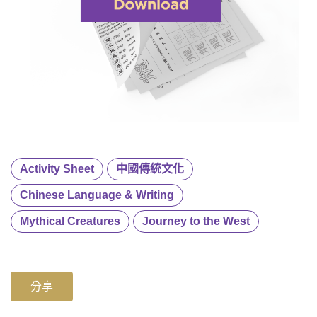
Activity Sheet
中國傳統文化
Chinese Language & Writing
Mythical Creatures
Journey to the West
分享