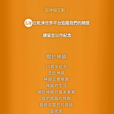
與神韻互動：
在乾淨世界平台追蹤我們的頻道
請留言以作紀念
關於神韻
20週年紀念
走近神韻
神韻交響樂團
神韻的生活
關於神韻的基本事實
我們面臨的挑戰
藝術與靈性的啟迪
藝術家