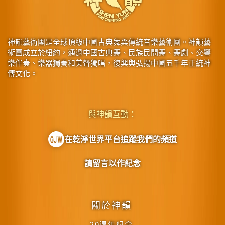
神韻藝術團是全球頂級中國古典舞與傳統音樂藝術團。神韻藝
術團成立於紐約，通過中國古典舞、民族民間舞、舞劇、交響
樂伴奏、樂器獨奏和美聲獨唱，復興與弘揚中國五千年正統神
傳文化。
與神韻互動：
在乾淨世界平台追蹤我們的頻道
請留言以作紀念
關於神韻
20週年紀念