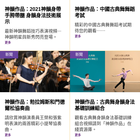
神韻作品：2021神韻身帶
神韻作品：中國古典舞舞蹈
手胯帶腿 身韻身法技術展
考試
示
精彩的中國古典舞舞蹈考試期
待您的觀看⋯⋯
最新神韻舞蹈技巧表演視頻—
神韻明星與新秀閃亮登場。
更多
更多
新聞
新聞
神韻作品：勃拉姆斯和門德
神韻作品：古典舞身韻身法
爾松協奏曲
基礎訓練組合
請欣賞神韻演奏員王榮和張紫
觀看古典舞身韻身法基礎訓練
明表演的兩首精彩小提琴協奏
組合視頻請到「神韻作品」在
曲。
綫資源庫。
更多
更多