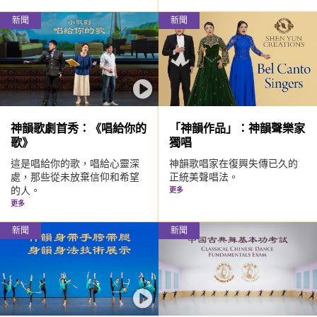
新聞
新聞
神韻歌劇首秀：《唱給你的
「神韻作品」：神韻聲樂家
歌》
獨唱
這是唱給你的歌，唱給心靈深
神韻歌唱家在復興失傳已久的
處，那些從未放棄信仰和希望
正統美聲唱法。
的人。
更多
更多
新聞
新聞