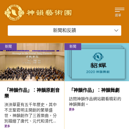
選單
新聞和反饋
新聞
新聞
「神韻作品」：神韻原創音
「神韻作品」：神韻舞劇
樂
訪問神韻作品網站觀看精彩的
神韻舞劇。
泱泱華夏有五千年歷史，其中
不乏聖君明主開創的繁華盛
更多
世，神韻創作了三首樂曲，分
別描繪了唐代、元代和清代...
更多