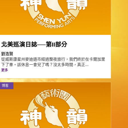
北美巡演日誌──第II部分
劉浩賢
從威斯康星州麥迪遜市經過整夜旅行，我們終於在卡爾加里
下了車。該休息一會兒了嗎？沒太多時間，真正...
更多
博客