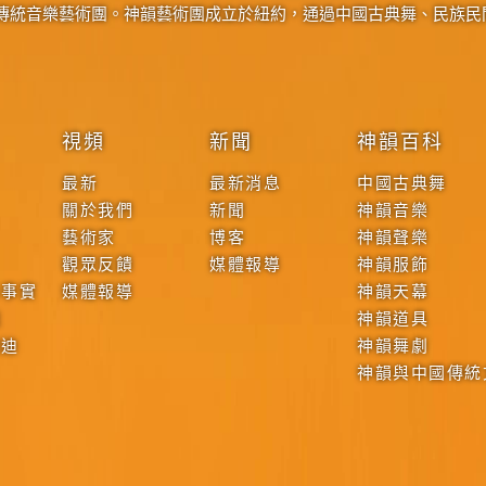
傳統音樂藝術團。神韻藝術團成立於紐約，通過中國古典舞、民族民
視頻
新聞
神韻百科
最新
最新消息
中國古典舞
關於我們
新聞
神韻音樂
藝術家
博客
神韻聲樂
觀眾反饋
媒體報導
神韻服飾
本事實
媒體報導
神韻天幕
戰
神韻道具
啟迪
神韻舞劇
神韻與中國傳統