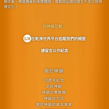
樂伴奏、樂器獨奏和美聲獨唱，復興與弘揚中國五千年正統神
傳文化。
與神韻互動：
在乾淨世界平台追蹤我們的頻道
請留言以作紀念
關於神韻
20週年紀念
走近神韻
神韻交響樂團
神韻的生活
關於神韻的基本事實