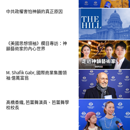
中共政權害怕神韻的真正原因
《美國思想領袖》欄目專訪：神
韻藝術家的內心世界
M. Shafik Gabr, 國際商業集團領
袖 億萬富翁
髙橋香織, 芭蕾舞演員、芭蕾舞學
校校長