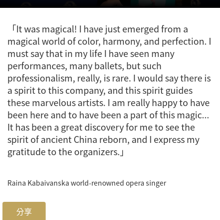
「It was magical! I have just emerged from a
magical world of color, harmony, and perfection. I
must say that in my life I have seen many
performances, many ballets, but such
professionalism, really, is rare. I would say there is
a spirit to this company, and this spirit guides
these marvelous artists. I am really happy to have
been here and to have been a part of this magic...
It has been a great discovery for me to see the
spirit of ancient China reborn, and I express my
gratitude to the organizers.」
Raina Kabaivanska
world-renowned opera singer
分享