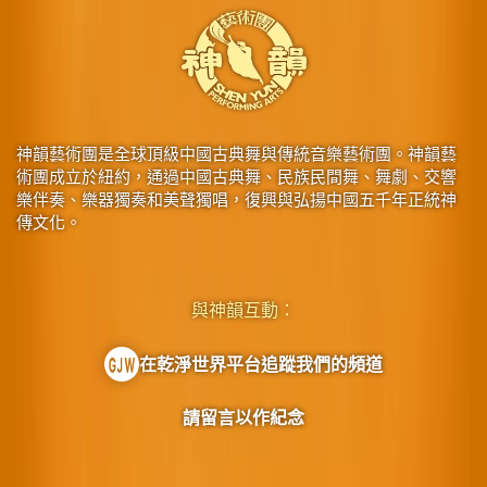
神韻藝術團是全球頂級中國古典舞與傳統音樂藝術團。神韻藝
術團成立於紐約，通過中國古典舞、民族民間舞、舞劇、交響
樂伴奏、樂器獨奏和美聲獨唱，復興與弘揚中國五千年正統神
傳文化。
與神韻互動：
在乾淨世界平台追蹤我們的頻道
請留言以作紀念