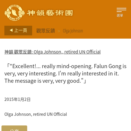
選單
>
上一頁
觀眾反饋
Olga Johnson
神韻 觀眾反饋: Olga Johnson,, retired UN Official
「"Excellent!... really mind-opening. Falun Gong is
very, very interesting. I'm really interested in it.
The message is very, very good."」
2015年1月2日
Olga Johnson,
retired UN Official