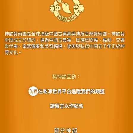
神韻藝術團是全球頂級中國古典舞與傳統音樂藝術團。神韻藝
術團成立於紐約，通過中國古典舞、民族民間舞、舞劇、交響
樂伴奏、樂器獨奏和美聲獨唱，復興與弘揚中國五千年正統神
傳文化。
與神韻互動：
在乾淨世界平台追蹤我們的頻道
請留言以作紀念
關於神韻