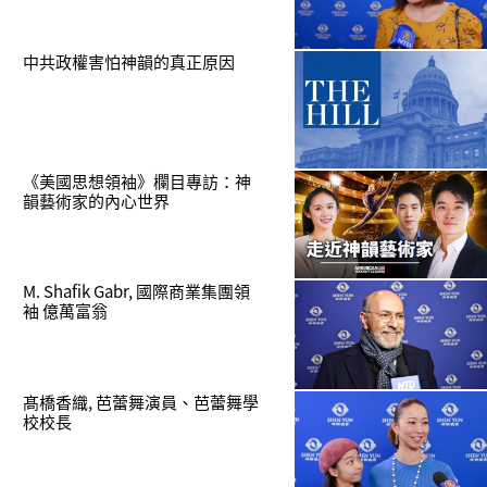
中共政權害怕神韻的真正原因
《美國思想領袖》欄目專訪：神
韻藝術家的內心世界
M. Shafik Gabr, 國際商業集團領
袖 億萬富翁
髙橋香織, 芭蕾舞演員、芭蕾舞學
校校長