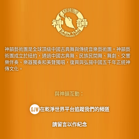
神韻藝術團是全球頂級中國古典舞與傳統音樂藝術團。神韻藝
術團成立於紐約，通過中國古典舞、民族民間舞、舞劇、交響
樂伴奏、樂器獨奏和美聲獨唱，復興與弘揚中國五千年正統神
傳文化。
與神韻互動：
在乾淨世界平台追蹤我們的頻道
請留言以作紀念