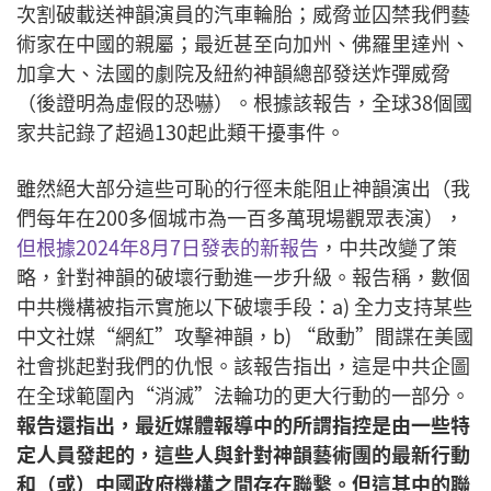
次割破載送神韻演員的汽車輪胎；威脅並囚禁我們藝
術家在中國的親屬；最近甚至向加州、佛羅里達州、
加拿大、法國的劇院及紐約神韻總部發送炸彈威脅
（後證明為虛假的恐嚇）。根據該報告，全球38個國
家共記錄了超過130起此類干擾事件。
雖然絕大部分這些可恥的行徑未能阻止神韻演出（我
們每年在200多個城市為一百多萬現場觀眾表演），
但根據2024年8月7日發表的新報告
，中共改變了策
略，針對神韻的破壞行動進一步升級。報告稱，數個
中共機構被指示實施以下破壞手段：a) 全力支持某些
中文社媒“網紅”攻擊神韻，b) “啟動”間諜在美國
社會挑起對我們的仇恨。該報告指出，這是中共企圖
在全球範圍內“消滅”法輪功的更大行動的一部分。
報告還指出，最近媒體報導中的所謂指控是由一些特
定人員發起的，這些人與針對神韻藝術團的最新行動
和（或）中國政府機構之間存在聯繫。但這其中的聯