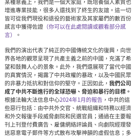
某種意義上，我們是一個大家庭，既培養個人素質也
增進專業技能，很多人還找到了終生的友誼。這一切
皆可從我們現役和退役的藝術家及其家屬們的數百份
感言中獲得佐證
（你可以在此處閱讀或觀看部分感
言）
。
我們的演出代表了純正的中國傳統文化的復興，向世
界各地的觀眾呈現了共產主義之前的中國，充滿了希
望和鼓舞人心的景象。此外，我們還展現了當代中國
的真實情況，揭露了中共政權的暴政，以及中國民眾
的非暴力抵抗和對信仰的堅守。正因如此，
我們公司
成了中共不斷進行的全球恐嚇、脅迫和暴行的目標。
根據法輪大法信息中心
2024年1月的報告
，中共的這
些惡行包括：由中共外交官、統戰組織和特務以經濟
和外交報復手段威脅劇院和民選官員；通過在主要報
刊上刊登付費廣告、雇傭網絡評論員、向劇院經理發
送惡意電子郵件等方式散布攻擊神韻的虛假信息；多