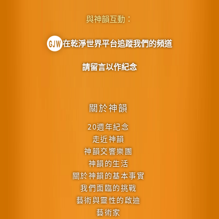
與神韻互動：
在乾淨世界平台追蹤我們的頻道
請留言以作紀念
關於神韻
20週年紀念
走近神韻
神韻交響樂團
神韻的生活
關於神韻的基本事實
我們面臨的挑戰
藝術與靈性的啟迪
藝術家