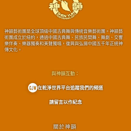
神韻藝術團是全球頂級中國古典舞與傳統音樂藝術團。神韻藝
術團成立於紐約，通過中國古典舞、民族民間舞、舞劇、交響
樂伴奏、樂器獨奏和美聲獨唱，復興與弘揚中國五千年正統神
傳文化。
與神韻互動：
在乾淨世界平台追蹤我們的頻道
請留言以作紀念
關於神韻