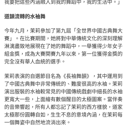
我要把這些內涵融入到我的舞蹈中，我的生活中。」
道韻流轉的水袖舞
今年九月，茉莉參加了第九屆「全世界中國古典舞大
賽」。在比賽期間，她將對中華傳統文化的深刻理解
淋漓盡致地展現在了她的舞蹈中，一舉獲得少年女子
組金獎，成為大賽開賽九年以來，第一位獲得金獎的
完全沒有華人血統的選手。
茉莉表演的自選節目名為《長袖舞韻》，其中運用到
了中國古典舞中非常傳統的、難度很高的水袖。茉莉
演出服裝的水袖較常見的中國傳統戲劇中細長的水袖
更寬大一些，上面繪有數個醒目的太極圖案。當伴奏
的音樂響起，所有人都忘記了茉莉的西方樣貌，道家
太極那份圓轉自如，生生不息的意境內涵，在茉莉每
一個舞姿中自然地流淌出來。