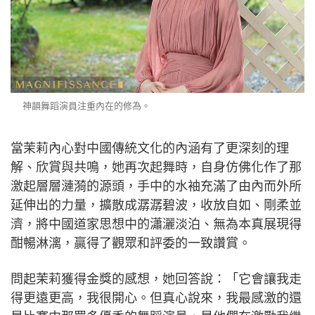
神韻舞蹈演員注重內在的修為。
當茉莉內心對中國傳統文化的內涵有了更深刻的理
解、欣賞與共鳴，她再次起舞時，自身仿佛化作了那
激起層層漣漪的源頭，手中的水袖充滿了由內而外所
延伸出的力量，擴散成潺潺碧波，收放自如、剛柔並
濟，將中國道家思想中的瀟灑淡泊、無為本真展現得
酣暢淋漓，贏得了觀眾和評委的一致讚賞。
問起茉莉獲得金獎的感想，她回答說：「它會讓我走
得更遠更高，我很開心。但真心說來，我最感激的還