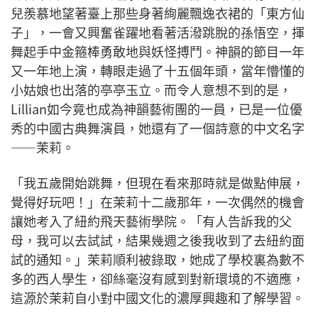
兒羨慕地望著臺上那些身著絢麗飄逸衣裙的「東方仙
子」，一會又興奮雀躍地看著活潑跳脫的孫悟空，揮
舞起手中金箍棒勇敢地與妖怪搏鬥。神韻的節目一年
又一年地上演，轉眼走過了十五個年頭，當年懵懂的
小姑娘也出落的亭亭玉立。而令人意想不到的是，
Lillian如今竟也成為神韻藝術團的一員，已是一位優
秀的中國古典舞演員，她還有了一個詩意的中文名字
——茉莉。
「我五歲開始跳舞，但現在看來那時就是做點伸展，
覺得好玩吧！」在茉莉十二歲那年，一次偶然的機會
讓她考入了紐約飛天藝術學院。「有人告訴我的父
母，我可以去試試，結果幾週之後我收到了去紐約面
試的通知。」茉莉順利被錄取，她成了學校裏為數不
多的西人學生，卻絲毫沒有感到對新環境的不適應，
這源於茉莉自小對中國文化的濃厚興趣和了解學習。