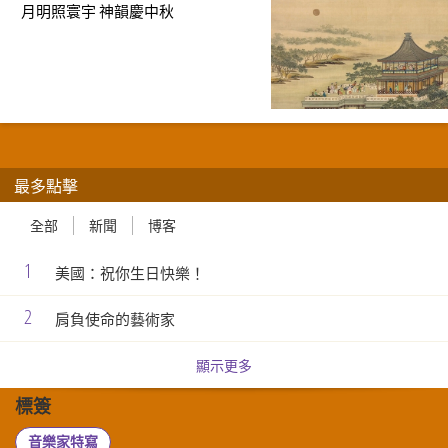
月明照寰宇 神韻慶中秋
最多點擊
全部
新聞
博客
1
美國：祝你生日快樂！
2
肩負使命的藝術家
顯示更多
標簽
音樂家特寫