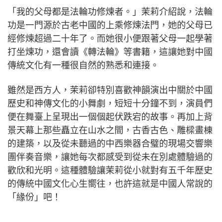
「我的父母都是法輪功修煉者。」茉莉介紹說，法輪
功是一門源於古老中國的上乘修煉法門，她的父母已
經修煉超過二十年了。而她很小便跟著父母一起學著
打坐煉功，還會讀《轉法輪》等書籍，這讓她對中國
傳統文化有一種很自然的熟悉和連接。
雖然是西方人，茉莉卻特別喜歡神韻演出中關於中國
歷史和神傳文化的小舞劇，短短十分鐘不到，演員們
便在舞臺上呈現出一個個起伏跌宕的故事。再加上背
景天幕上那些矗立在山水之間，古香古色、雕樑畫棟
的建築，以及從未聽過的中西樂器合璧的現場交響樂
團伴奏音樂，讓她每次都感受到從未在別處體驗過的
歡欣和光明。這種體驗讓茉莉從小就對有五千年歷史
的傳統中國文化心生嚮往，也許這就是中國人常說的
「緣份」吧！