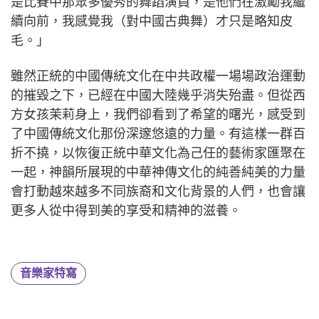
是比賽中那眾多優秀的舞蹈演員，是他們在激勵我繼
續向前，我感覺我（對中國古典舞）才只是略知皮
毛。」
雖然正統的中國傳統文化在中共政權一場場政治運動
的摧毀之下，已經在中國大陸幾乎消失殆盡。但從西
方女孩茉莉身上，我們卻看到了希望的曙光，感受到
了中國傳統文化那份深邃悠遠的力量。有這樣一群百
折不撓，以恢復正統中華文化為己任的藝術家匯聚在
一起，神韻所展現的中華神傳文化的純善純美的力量
會打動越來越多不同族裔和文化背景的人們，也會讓
更多人從中得到美的享受和精神的滋養。
音樂家特寫