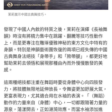
茉莉展示中國古典舞技巧。
發現了中國人內斂的特質之後，茉莉在演繹《長袖舞
韻》時沒有將精力集中在跳躍、翻騰等技巧性動作
上，而是更專注在雕琢優雅神秘的東方文化中特有的
身韻。特別是神韻藝術團恢復的兩項已經失傳的中國
古典舞身法絕技「身帶手」和「胯帶腿」，都更好地
幫助茉莉去領悟和展現那種由內而外慢慢散發的美
感。
這兩種絕技都注重在舞蹈時要從身體中心向四肢發
力，將肢體無限地延伸放長，令舞姿更加舒展大氣，
更富表現力，尤其適合用在水袖的表演。「（舞蹈）
動作的力量來自（身體）中心，一切都跟隨著力量的
源泉，蕩漾開去，正如漣漪效應。而當水袖添加進