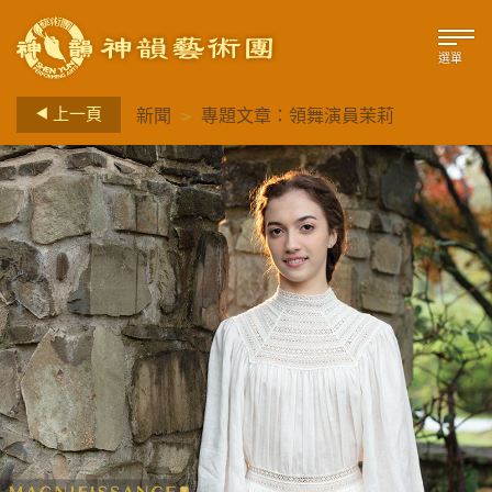
選單
>
上一頁
新聞
專題文章：領舞演員茉莉