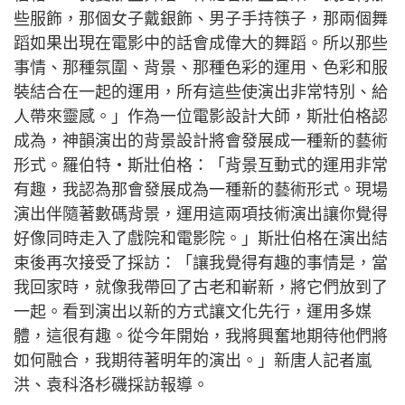
些服飾，那個女子戴銀飾、男子手持筷子，那兩個舞
蹈如果出現在電影中的話會成偉大的舞蹈。所以那些
事情、那種氛圍、背景、那種色彩的運用、色彩和服
裝結合在一起的運用，所有這些使演出非常特別、給
人帶來靈感。」
作為一位電影設計大師，斯壯伯格認
成為，神韻演出的背景設計將會發展成一種新的藝術
形式。
羅伯特‧斯壯伯格：「背景互動式的運用非常
有趣，我認為那會發展成為一種新的藝術形式。現場
演出伴隨著數碼背景，運用這兩項技術演出讓你覺得
好像同時走入了戲院和電影院。」
斯壯伯格在演出結
束後再次接受了採訪：「讓我覺得有趣的事情是，當
我回家時，就像我帶回了古老和嶄新，將它們放到了
一起。看到演出以新的方式讓文化先行，運用多媒
體，這很有趣。從今年開始，我將興奮地期待他們將
如何融合，我期待著明年的演出。」
新唐人記者嵐
洪、袁科洛杉磯採訪報導。