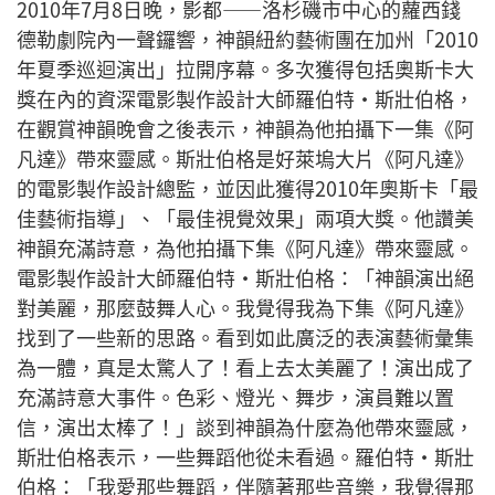
2010年7月8日晚，影都——洛杉磯市中心的蘿西錢
德勒劇院內一聲鑼響，神韻紐約藝術團在加州「2010
年夏季巡迴演出」拉開序幕。多次獲得包括奧斯卡大
獎在內的資深電影製作設計大師羅伯特‧斯壯伯格，
在觀賞神韻晚會之後表示，神韻為他拍攝下一集《阿
凡達》帶來靈感。
斯壯伯格是好萊塢大片《阿凡達》
的電影製作設計總監，並因此獲得2010年奧斯卡「最
佳藝術指導」、「最佳視覺效果」兩項大獎。他讚美
神韻充滿詩意，為他拍攝下集《阿凡達》帶來靈感。
電影製作設計大師羅伯特‧斯壯伯格：「神韻演出絕
對美麗，那麼鼓舞人心。我覺得我為下集《阿凡達》
找到了一些新的思路。看到如此廣泛的表演藝術彙集
為一體，真是太驚人了！看上去太美麗了！演出成了
充滿詩意大事件。色彩、燈光、舞步，演員難以置
信，演出太棒了！」
談到神韻為什麼為他帶來靈感，
斯壯伯格表示，一些舞蹈他從未看過。
羅伯特‧斯壯
伯格：「我愛那些舞蹈，伴隨著那些音樂，我覺得那