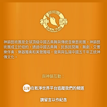
神韻藝術團是全球頂級中國古典舞與傳統音樂藝術團。神韻藝
術團成立於紐約，通過中國古典舞、民族民間舞、舞劇、交響
樂伴奏、樂器獨奏和美聲獨唱，復興與弘揚中國五千年正統神
傳文化。
與神韻互動：
在乾淨世界平台追蹤我們的頻道
請留言以作紀念