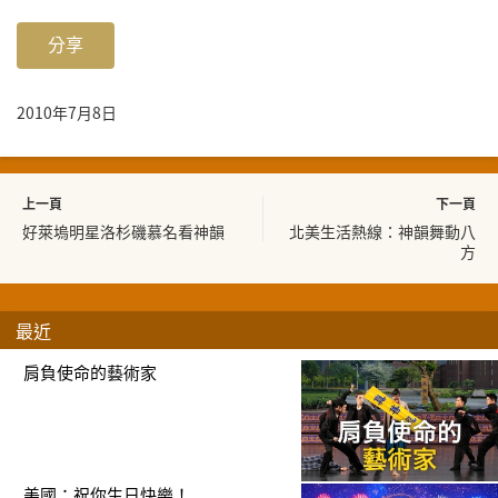
分享
2010年7月8日
上一頁
下一頁
好萊塢明星洛杉磯慕名看神韻
北美生活熱線：神韻舞動八
方
最近
肩負使命的藝術家
美國：祝你生日快樂！