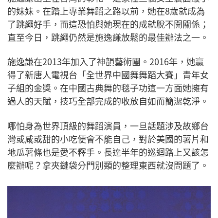
的妹妹。在踏上專業舞蹈之路以前，她在8歲就成為
了跳繩好手，而這恐怕與她現在的成就脫不開關係；
直至今日，跳繩仍然是施逸謙放鬆的最佳辦法之一。
施逸謙在2013年加入了神韻藝術團。2016年，她贏
得了新唐人電視台「全世界中國舞舞蹈大賽」青年女
子組的金獎。在中國古典舞的毯子功這一方面她擁有
過人的天賦，技巧全部完成的收放自如而簡潔乾淨。
哪怕身為世界頂級的舞蹈演員，一旦話題涉及故鄉台
灣或咸或甜的小吃便會不能自己，對於美國的薯片和
地瓜薯條也是愛不釋手。長達半年的巡迴路上又該怎
麼辦呢？拿夾鏈袋分門別類的整理東西就沒問題了。