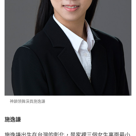
神韻領舞演員施逸謙
施逸謙
施逸謙出生在台灣的彰化，是家裡三個女生裏面最小