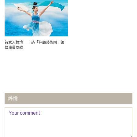
詩意入舞境 ——訪「神韻藝術團」領
舞演員周歌
評論