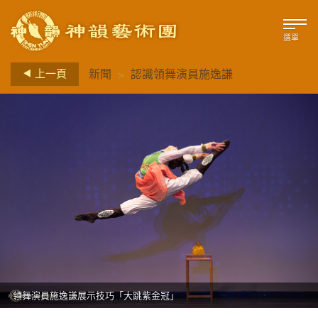
選單
>
上一頁
新聞
認識領舞演員施逸謙
領舞演員施逸謙展示技巧「大跳紫金冠」