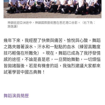
神韻巡迴亞洲途中，神韻國際藝術團在悉尼港口合影。（右下角：
施逸謙）
幾年下來，我經歷了快樂與痛苦、愉悅與心酸，舞蹈
之路夾雜著淚水、汗水和一點點的血水（練習高難度
技巧輕傷在所難免）。現在，舞蹈已成為了我抒發情
感的途徑，不論是喜是悲，一旦開始舞動，一切煩惱
皆拋諸腦後。若是有機會的話，我強烈建議大家都來
試著學習中國古典舞！
舞蹈演員簡歷