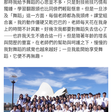
那時我給予舞蹈的心思並不多，只是對技術技巧情有
獨鍾，學習翻跟頭也比同儕們輕鬆愜意。但是一旦涉
及「舞蹈」這一方面，每個老師都為我頭疼。課堂組
合裏，我的動作僵硬又乾巴巴的，老師每天花在我身
上的時間不計其數。好幾次我都要對舞蹈失去信心了
——也許我天生不適合這一行。但是隨著年齡的增長
與閱歷的豐富，在老師們的幫助與呵護之下，慢慢的
我對舞蹈的感覺也越來越好；一旦我能開始享受舞
蹈，它便不再無趣。