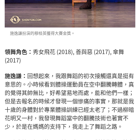
施逸謙扮演的穆桂英獲得大賽金獎。
領舞角色：
秀女飛花 (2018), 善與惡 (2017), 傘舞
(2017)
施逸謙：
回想起來，我跟舞蹈的初次接觸還真是挺有
意思的。小時候看到體操運動員在空中翻騰轉體，真
的覺得其帥無比，好希望易地而處，能和他們一樣；
但是去報名的時候才發現一個慘痛的事實，那就是我
十歲的身體對於專業體操訓練已經太老了；不過柳暗
花明又一村，我發現舞蹈當中的翻騰技術也著實不
少，於是在媽媽的支持下，我走上了舞蹈之路。