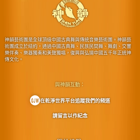
神韻藝術團是全球頂級中國古典舞與傳統音樂藝術團。神韻藝
術團成立於紐約，通過中國古典舞、民族民間舞、舞劇、交響
樂伴奏、樂器獨奏和美聲獨唱，復興與弘揚中國五千年正統神
傳文化。
與神韻互動：
在乾淨世界平台追蹤我們的頻道
請留言以作紀念