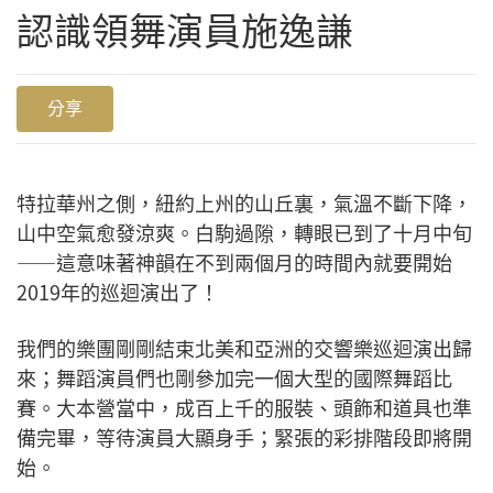
認識領舞演員施逸謙
分享
特拉華州之側，紐約上州的山丘裏，氣溫不斷下降，
山中空氣愈發涼爽。白駒過隙，轉眼已到了十月中旬
——這意味著神韻在不到兩個月的時間內就要開始
2019年的巡迴演出了！
我們的樂團剛剛結束北美和亞洲的交響樂巡迴演出歸
來；舞蹈演員們也剛參加完一個大型的國際舞蹈比
賽。大本營當中，成百上千的服裝、頭飾和道具也準
備完畢，等待演員大顯身手；緊張的彩排階段即將開
始。