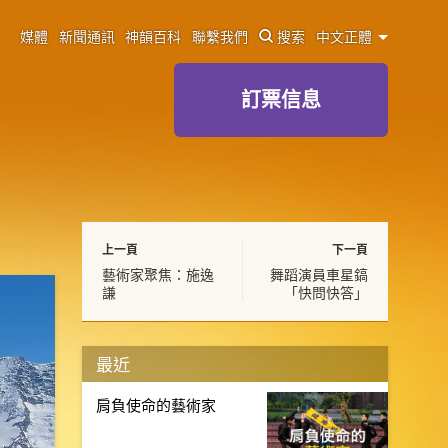
媒體
新聞通訊
神韻百科
聯繫我們
搜索
中文正體
訂票信息
上一頁
下一頁
藝術家聚焦：施逸
舞蹈演員車星鎬
謙
「快問快答」
最近
肩負使命的藝術家