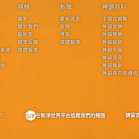
視頻
新聞
神韻百科
最新
最新消息
中國古典舞
關於我們
新聞
神韻音樂
藝術家
博客
神韻聲樂
觀眾反饋
媒體報導
神韻服飾
本事實
媒體報導
神韻天幕
戰
神韻道具
啟迪
神韻舞劇
神韻與中國傳統
動：
請留
在乾淨世界平台追蹤我們的頻道