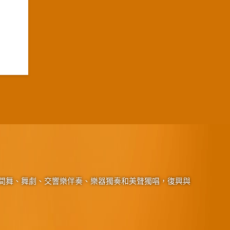
間舞、舞劇、交響樂伴奏、樂器獨奏和美聲獨唱，復興與