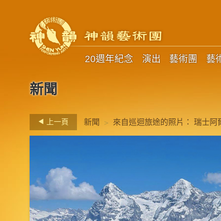
20週年紀念
演出
藝術團
藝
新聞
>
上一頁
新聞
來自巡迴旅途的照片： 瑞士阿