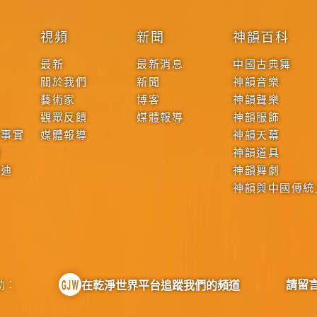
視頻
新聞
神韻百科
最新
最新消息
中國古典舞
關於我們
新聞
神韻音樂
藝術家
博客
神韻聲樂
觀眾反饋
媒體報導
神韻服飾
本事實
媒體報導
神韻天幕
戰
神韻道具
啟迪
神韻舞劇
神韻與中國傳統
動：
請留
在乾淨世界平台追蹤我們的頻道