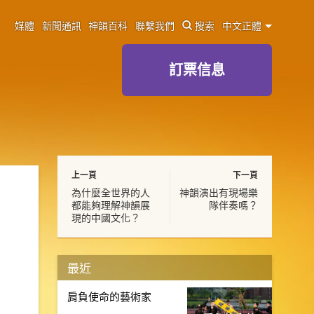
媒體
新聞通訊
神韻百科
聯繫我們
搜索
中文正體
訂票信息
上一頁
下一頁
為什麼全世界的人
神韻演出有現場樂
都能夠理解神韻展
隊伴奏嗎？
現的中國文化？
最近
肩負使命的藝術家