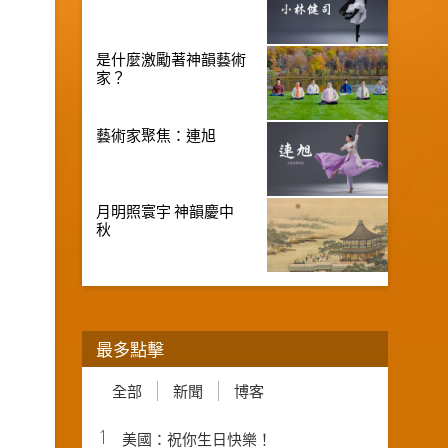
是什麼激勵著神韻藝術
家？
藝術家聚焦：連旭
月明照寰宇 神韻慶中
秋
最多點擊
全部
新聞
博客
1
美國：祝你生日快樂！