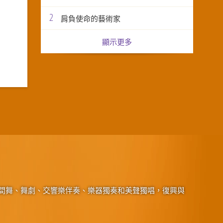
2
肩負使命的藝術家
顯示更多
間舞、舞劇、交響樂伴奏、樂器獨奏和美聲獨唱，復興與