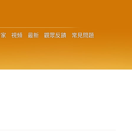
術家
視頻
最新
觀眾反饋
常見問題
？