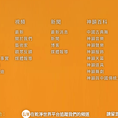
視頻
新聞
神韻百科
最新
最新消息
中國古典舞
關於我們
新聞
神韻音樂
藝術家
博客
神韻聲樂
觀眾反饋
媒體報導
神韻服飾
本事實
媒體報導
神韻天幕
戰
神韻道具
啟迪
神韻舞劇
神韻與中國傳統
動：
請留
在乾淨世界平台追蹤我們的頻道