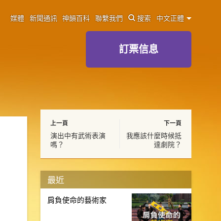
媒體
新聞通訊
神韻百科
聯繫我們
搜索
中文正體
訂票信息
上一頁
下一頁
演出中有武術表演
我應該什麼時候抵
嗎？
達劇院？
最近
肩負使命的藝術家