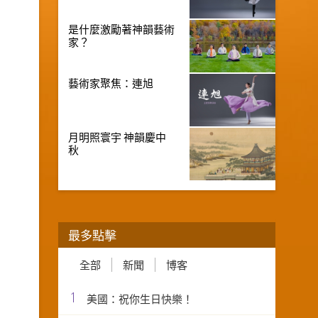
是什麼激勵著神韻藝術
家？
藝術家聚焦：連旭
月明照寰宇 神韻慶中
秋
最多點擊
全部
新聞
博客
1
美國：祝你生日快樂！