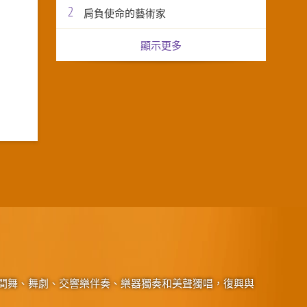
2
肩負使命的藝術家
顯示更多
間舞、舞劇、交響樂伴奏、樂器獨奏和美聲獨唱，復興與