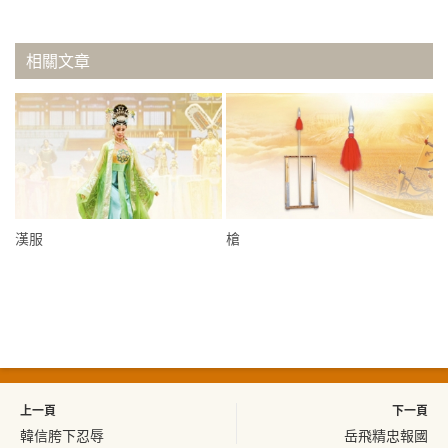
相關文章
漢服
槍
上一頁
下一頁
韓信胯下忍辱
岳飛精忠報國