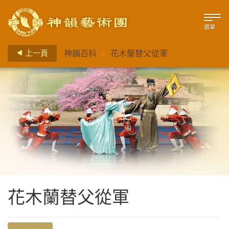
選單
>
上一頁
神韻百科
花木蘭替父從軍
花木蘭替父從軍