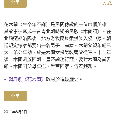
A
分享
A
花木蘭（生卒年不詳）是民間傳說的一位巾幗英雄，
其故事被寫成一首南北朝時期的民歌《木蘭詞》。在
北魏遷都洛陽後，北方游牧民族柔然族入侵中原。朝
廷規定每家都要出一名男子上前線。木蘭父親年紀已
大，弟弟年幼，於是木蘭女扮男裝替父從軍。十二年
後，木蘭凱旋回朝。皇帝論功行賞，要封木蘭為尚書
郎。木蘭因父母年邁，辭官回家，侍奉雙親。
神韻舞劇《花木蘭》
取材於這段歷史。
分享
2011年8月3日