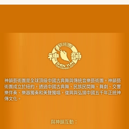
神韻藝術團是全球頂級中國古典舞與傳統音樂藝術團。神韻藝
術團成立於紐約，通過中國古典舞、民族民間舞、舞劇、交響
樂伴奏、樂器獨奏和美聲獨唱，復興與弘揚中國五千年正統神
傳文化。
與神韻互動：