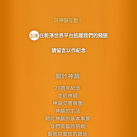
與神韻互動：
在乾淨世界平台追蹤我們的頻道
請留言以作紀念
關於神韻
20週年紀念
走近神韻
神韻交響樂團
神韻的生活
關於神韻的基本事實
我們面臨的挑戰
藝術與靈性的啟迪