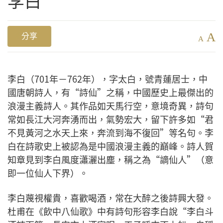
李白
A
分享
A
李白（701年－762年），字太白，號青蓮居士，中
國唐朝詩人，有“詩仙”之稱，中國歷史上最傑出的
浪漫主義詩人。其作品如天馬行空，意境奇異，詩句
常如長江大河奔湧而出，氣勢宏大，留下許多如“君
不見黃河之水天上來，奔流到海不復回”等名句。李
白在詩歌史上被認為是中國浪漫主義的巔峰。詩人賀
知章見到李白風度瀟灑出塵，稱之為“謫仙人”（意
即一位仙人下界）。
李白蔑視權貴，喜歡喝酒，常在大醉之後詩興大發。
杜甫在《飲中八仙歌》中有詩句形容李白說“李白斗