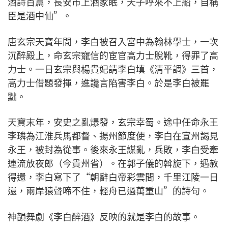
酒詩百篇，長安市上酒家眠，天子呼來不上船，自稱
臣是酒中仙”。
唐玄宗天寶年間，李白被召入宮中為翰林學士，一次
沉醉殿上，命玄宗寵信的宦官高力士脫靴，得罪了高
力士。一日玄宗與楊貴妃請李白填《清平調》三首，
高力士借題發揮，進讒言陷害李白。於是李白被罷
黜。
天寶末年，安史之亂爆發，玄宗幸蜀。途中任命永王
李璘為江淮兵馬都督、揚州節度使，李白在宣州謁見
永王，被封為從事。後來永王謀亂，兵敗，李白受牽
連流放夜郎（今貴州省）。在郭子儀的斡旋下，遇赦
得還，李白寫下了“朝辭白帝彩雲間，千里江陵一日
還，兩岸猿聲啼不住，輕舟已過萬重山”的詩句。
神韻舞劇《李白醉酒》反映的就是李白的故事。