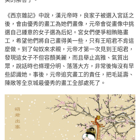
《西京雜記》中說，漢元帝時，良家子被選入宮廷之
後，會由優秀的畫工為她們畫像，元帝會從畫像中挑
選自己鍾意的女子選為后妃。宮女們便爭相賄賂畫
工，希望他們將自己畫得美一些，只有王昭君不肯這
麼做。到了匈奴來求親，元帝才第一次見到王昭君，
發現這女子不但容顏美麗，而且舉止高雅、氣質出
眾，說話時也條理分明、落落大方，非常後悔沒有早
些認識她。事後，元帝追究畫工的責任，把毛延壽、
陳敞等全京城最優秀的畫工全部處死了。