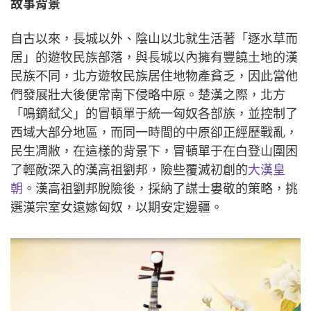
故事背景
自古以來，長城以外、陰山以北就生活著「逐水草而
居」的遊牧民族部落，與長城以內擁有豐饒土地的漢
民族不同，北方遊牧民族居住地物產貧乏，因此當他
們發展壯大後便常南下侵略中原。楚漢之際，北方
「鳴鏑弒父」的冒頓單于統一匈奴各部族，並控制了
西域大部分地區，而同一時間的中原卻正經歷戰亂，
民生凋敝，在這樣的背景下，冒頓單于在白登山圍困
了輕敵深入的漢高祖劉邦，險些覆滅初創的
大漢皇
朝
。漢高祖劉邦脫險後，採納了謀士婁敬的策略，挑
選漢宗室女遠嫁匈奴，以期安定邊疆。