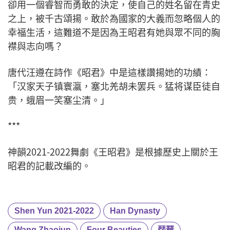
卻用一個睿智而勇敢的決定，使自己的姓名留在青史
之上，被千古頌揚。敢於為國家的大義而忽略個人的
幸福生活，這難道不是因為王昭君有她與眾不同的胸
襟與志向嗎？
唐代汪遵在詩作《昭君》中是這樣讚揚她的功績：
「汉家天子镇寰瀛，塞北羌胡未罢兵。猛将谋臣徒自
贵，蛾眉一笑塞尘清。」
***
神韻2021-2022舞劇《王昭君》是根據歷史上關於王
昭君的記載改編的。
Shen Yun 2021-2022
Han Dynasty
Wang Zhaojun
Four Beauties
琵琶