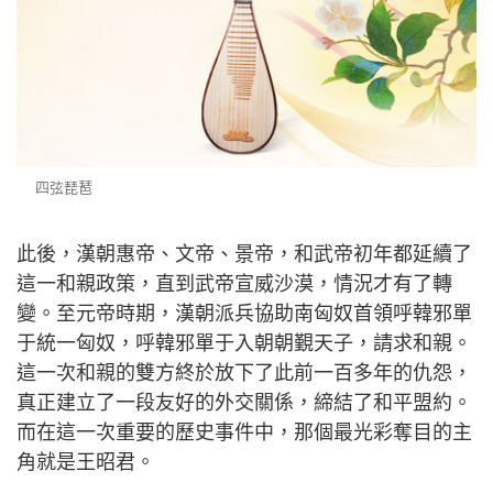
四弦琵琶
此後，漢朝惠帝、文帝、景帝，和武帝初年都延續了
這一和親政策，直到武帝宣威沙漠，情況才有了轉
變。至元帝時期，漢朝派兵協助南匈奴首領呼韓邪單
于統一匈奴，呼韓邪單于入朝朝覲天子，請求和親。
這一次和親的雙方終於放下了此前一百多年的仇怨，
真正建立了一段友好的外交關係，締結了和平盟約。
而在這一次重要的歷史事件中，那個最光彩奪目的主
角就是王昭君。