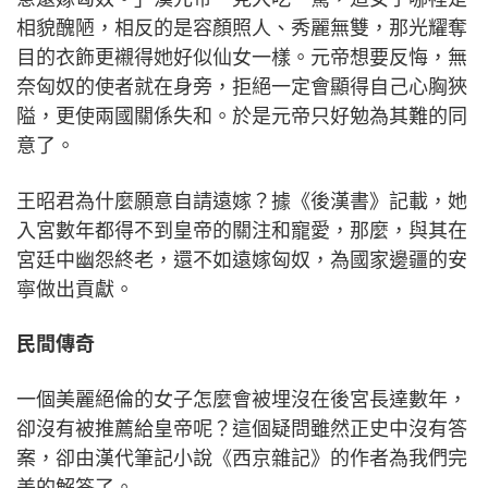
相貌醜陋，相反的是容顏照人、秀麗無雙，那光耀奪
目的衣飾更襯得她好似仙女一樣。元帝想要反悔，無
奈匈奴的使者就在身旁，拒絕一定會顯得自己心胸狹
隘，更使兩國關係失和。於是元帝只好勉為其難的同
意了。
王昭君為什麼願意自請遠嫁？據《後漢書》記載，她
入宮數年都得不到皇帝的關注和寵愛，那麼，與其在
宮廷中幽怨終老，還不如遠嫁匈奴，為國家邊疆的安
寧做出貢獻。
民間傳奇
一個美麗絕倫的女子怎麼會被埋沒在後宮長達數年，
卻沒有被推薦給皇帝呢？這個疑問雖然正史中沒有答
案，卻由漢代筆記小說《西京雜記》的作者為我們完
美的解答了。