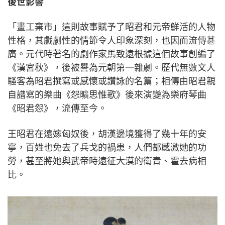
後世影響
「畫工棄市」這則故事賦予了昭君和元帝鮮活的人物
性格，其戲劇性的情節令人印象深刻，也因而流傳甚
廣。元代時著名的劇作家馬致遠根據這個故事創編了
《漢宮秋》，後被譽為元朝第一雜劇。歷代無數文人
騷客為昭君撰寫或感懷或讚詠的名篇；相傳由昭君親
自譜寫的樂曲《怨曠思惟歌》後來演變為樂府琴曲
《昭君怨》，流傳至今。
王昭君在遠嫁匈奴後，胡漢邊境獲得了幾十年的安
寧，百姓也免去了兵戈的禍患，人們都感激她的功
勞，甚至將她與武帝時遠征大漠的衛青、霍去病相
比。