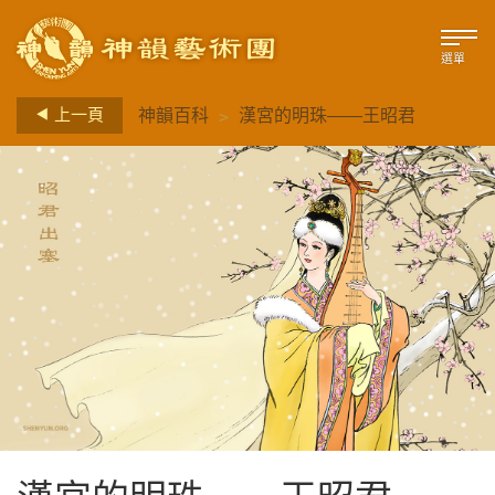
選單
>
上一頁
神韻百科
漢宮的明珠——王昭君