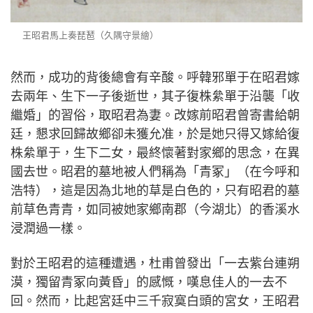
王昭君馬上奏琵琶（久隅守景繪）
然而，成功的背後總會有辛酸。呼韓邪單于在昭君嫁
去兩年、生下一子後逝世，其子復株絫單于沿襲「收
繼婚」的習俗，取昭君為妻。改嫁前昭君曾寄書給朝
廷，懇求回歸故鄉卻未獲允准，於是她只得又嫁給復
株絫單于，生下二女，最終懷著對家鄉的思念，在異
國去世。昭君的墓地被人們稱為「青冢」（在今呼和
浩特），這是因為北地的草是白色的，只有昭君的墓
前草色青青，如同被她家鄉南郡（今湖北）的香溪水
浸潤過一樣。
對於王昭君的這種遭遇，杜甫曾發出「一去紫台連朔
漠，獨留青冢向黃昏」的感慨，嘆息佳人的一去不
回。然而，比起宮廷中三千寂寞白頭的宮女，王昭君