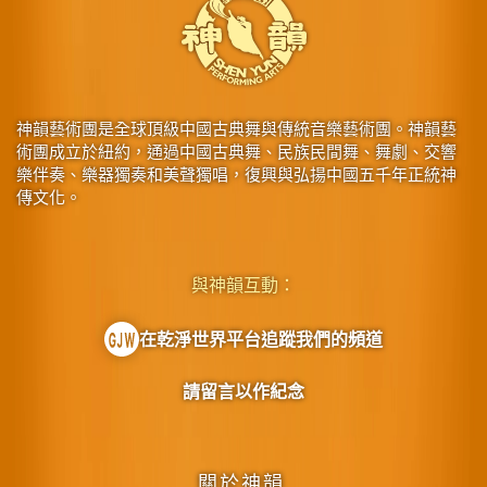
神韻藝術團是全球頂級中國古典舞與傳統音樂藝術團。神韻藝
術團成立於紐約，通過中國古典舞、民族民間舞、舞劇、交響
樂伴奏、樂器獨奏和美聲獨唱，復興與弘揚中國五千年正統神
傳文化。
與神韻互動：
在乾淨世界平台追蹤我們的頻道
請留言以作紀念
關於神韻