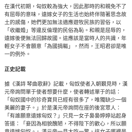
在漢代初期，匈奴較為強大，因此那時的和親免不了
有屈辱的意味，遠嫁女子的生活也始終伴隨著思念故
土的感傷，她們更加無法適應遊牧民族的習俗，以
「收繼婚」等違反倫理的民俗為恥。和親是屈辱的，
遠嫁後便無法回歸故國。這應該是當時人的共識，年
輕女子不會願意「為國捐軀」，然而，王昭君卻是唯
一的例外。
正史記載
據《漢詩 琴曲歌辭》記載，匈奴使者入朝覲見時，漢
元帝詢問單于使者想要什麼，使者轉述單于的話：
「匈奴國中的珍奇寶貝已經有很多了，唯獨缺少一個
美麗的妻子。」於是漢元帝詢問在座的後宮眾人：
「有誰願意遠嫁匈奴？」只見一女子裊裊婷婷站起身
答道：「妾因為相貌醜陋，不得陛下的歡心，所以願
意遠嫁匈奴。」漢元帝一見大吃一驚，這女子哪裡是