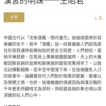
漢宮的明珠——王昭君
A
分享
A
中國古代以「沈魚落雁、閉月羞花」這個成語來形容
美麗的女子。其中「落雁」這一詞普遍被人們認為是
在形容西漢時和親匈奴的宮女王昭君。人們相信，當
她手捧琵琶，在馬背上彈奏故國歌謠時，天上的大雁
都因那哀婉的音樂和那美貌的面容而驚得呆了，以致
忘記揮動翅膀，從半空中墜落下來。在這個膾炙人口
的故事中，蘊藏著世代人們對於昭君的愛慕、敬重以
及憐憫之情，也許，這樣複雜的情感因為胡漢交戰的
千年歷史而顯得尤為深刻，而昭君這個形象也得以深
深鐫刻在人們心中。