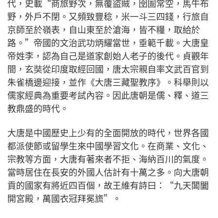
代，史載“商旅野次，無覆盜賊，囹圄常空，馬牛布
野，外戶不閉。又頻致豐稔，米一斗三四錢，行旅自
京師至於嶺表，自山東至於滄海，皆不糧，取給於
路。”帝國的文治武功炳耀當世，垂範千載。大唐皇
帝姓李，認為自己是道家創始人老子的後代。貞觀年
間，玄奘從印度取經回國，唐太宗親自率文武百官到
朱雀橋邊迎接，並作《大唐三藏聖教序》。科舉則以
儒家經典為重要考試內容。因此唐朝是儒、釋、道三
教鼎盛的時代。
大唐是中國歷史上少有的全面開放的時代，世界各國
都派使節或留學生來中國學習文化。在商業、文化、
宗教等方面，大唐有著來者不拒、海納百川的氣度。
當時居住在長安的外國人估計有十萬之多。向大唐朝
貢的國家有將近四百個，故王維有詩曰：“九天閶闔
開宮殿，萬國衣冠拜冕旒”。