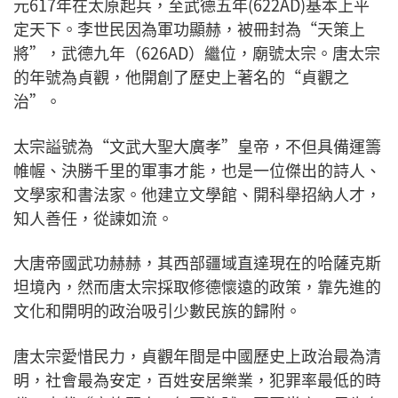
元617年在太原起兵，至武德五年(622AD)基本上平
定天下。李世民因為軍功顯赫，被冊封為“天策上
將”，武德九年（626AD）繼位，廟號太宗。唐太宗
的年號為貞觀，他開創了歷史上著名的“貞觀之
治”。
太宗謚號為“文武大聖大廣孝”皇帝，不但具備運籌
帷幄、決勝千里的軍事才能，也是一位傑出的詩人、
文學家和書法家。他建立文學館、開科舉招納人才，
知人善任，從諫如流。
大唐帝國武功赫赫，其西部疆域直達現在的哈薩克斯
坦境內，然而唐太宗採取修德懷遠的政策，靠先進的
文化和開明的政治吸引少數民族的歸附。
唐太宗愛惜民力，貞觀年間是中國歷史上政治最為清
明，社會最為安定，百姓安居樂業，犯罪率最低的時