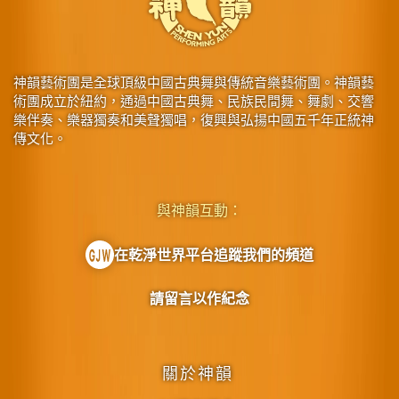
神韻藝術團是全球頂級中國古典舞與傳統音樂藝術團。神韻藝
術團成立於紐約，通過中國古典舞、民族民間舞、舞劇、交響
樂伴奏、樂器獨奏和美聲獨唱，復興與弘揚中國五千年正統神
傳文化。
與神韻互動：
在乾淨世界平台追蹤我們的頻道
請留言以作紀念
關於神韻