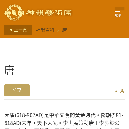
選單
>
上一頁
神韻百科
唐
唐
A
分享
A
大唐(618-907AD)是中華文明的黃金時代。隋朝(581-
618AD)末年，天下大亂。李世民策動唐王李淵於公