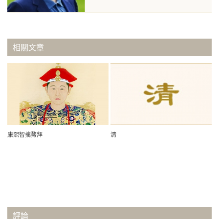
相關文章
康熙智擒鰲拜
清
評論