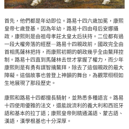
首先，他們都是年幼即位。路易十四六歲加冕，康熙
皇帝七歲登基。因為年幼，路易十四由母后安娜攝
政，康熙則是由祖母孝莊太皇太后扶持。二位都有過
一段大權旁落的經歷—路易十四親政前，國政完全由
首相馬薩林把持，而康熙初期的朝政幾乎全由鰲拜控
制。路易十四直到馬薩林去世才掌握了權力，而少年
康熙則是有勇有謀智擒鰲拜，除去了這個親政的最大
障礙。這個故事也曾登上神韻的舞台，為觀眾栩栩如
生地展現了那段歷史。
康熙和路易十四都擅長騎射，並熟悉多種語言。路易
十四使用優雅的法文，還能說流利的義大利和西班牙
語和基本的拉丁語；康熙皇帝則精通滿語、蒙古語、
漢語，漢學根基也十分深厚。