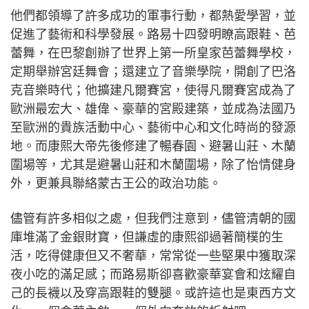
他們都領導了許多成功的軍事行動，都熱愛學習，並
促進了藝術和科學發展。路易十四發明瞭高跟鞋、芭
蕾舞，在巴黎創辦了世界上第一所皇家芭蕾舞學校，
定期舉辦宮廷舞會；還建立了音樂學院，開創了巴洛
克音樂時代；他擴建凡爾賽宮，使得凡爾賽宮成為了
歐洲最宏大、雄偉、豪華的宮殿建築，並成為法國乃
至歐洲的貴族活動中心、藝術中心和文化時尚的發源
地。而康熙大帝先後修建了暢春園、避暑山莊、木蘭
圍場等，尤其是避暑山莊和木蘭圍場，除了怡情健身
外，更兼具聯絡蒙古王公的政治功能。
儘管有許多相似之處，但我們注意到，儘管清朝的國
庫堆滿了金銀財寶，但謙虛的康熙卻過著簡樸的生
活，吃得健康但又不奢華，常常從一些堅果中獲取深
夜小吃的滿足感；而路易斯卻喜歡豪華宴會和炫耀自
己的長襪以及穿高跟鞋的雙腿。或許這也是東西方文