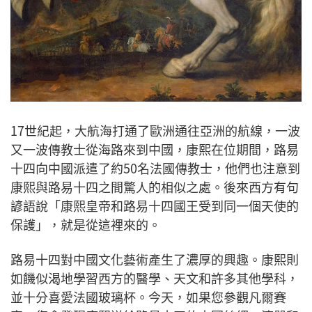
17世紀起，大航海打通了歐洲通往亞洲的航線，一波
又一波傳教士從海路來到中國，康熙在位期間，路易
十四向中國派遣了約50名法國傳教士，他們也注意到
康熙與路易十四之間驚人的相似之處。後來西方有句
諺語說「康熙皇帝和路易十四國王受到同一個天使的
保護」，就是從這裡來的。
路易十四對中國文化藝術產生了濃厚的興趣。康熙則
如饑似渴地學習西方的醫學、天文和許多其他學科，
並十分喜愛法國玻璃杯。今天，如果您參觀凡爾賽