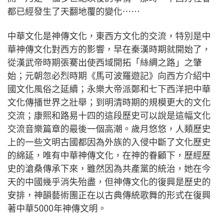
都已經發生了天翻地覆的變化……
中華文化是神傳文化，東西方文化的交流，特別是中
華神傳文化對西方的影響，早在秦漢時期就開始了，
從漢武帝時期張騫出使西域開拓「絲綢之路」之肇
始；元朝忽必烈時期《馬可波羅遊記》向西方介紹中
國文化風俗之延續；永樂大帝派鄭和七下西洋把中華
文化傳播世界之壯舉；到明清時期的規模更大的文化
交流；康熙和路易十四的這段歷史可以說是這幅文化
交流音樂篇章的最後一個高潮。歲月悠悠，人類歷史
上的一些文明古國都因為外族的入侵中斷了文化歷史
的綿延，唯有中華神傳文化，在神的眷顧下，歷經歷
史的滄桑傳承下來，雖然因為共產黨的統治，她在今
天的中國幾乎消失殆盡，但神傳文化的復興是歷史的
安排，神韻藝術團正在以古典傳統歌舞的形式在復興
著中華5000年神傳文明。