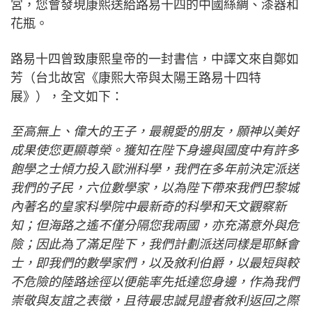
宮，您會發現康熙送給路易十四的中國絲綢、漆器和
花瓶。
路易十四曾致康熙皇帝的一封書信，中譯文來自鄭如
芳（台北故宮《康熙大帝與太陽王路易十四特
展》），全文如下：
至高無上、偉大的王子，最親愛的朋友，願神以美好
成果使您更顯尊榮。獲知在陛下身邊與國度中有許多
飽學之士傾力投入歐洲科學，我們在多年前決定派送
我們的子民，六位數學家，以為陛下帶來我們巴黎城
內著名的皇家科學院中最新奇的科學和天文觀察新
知；但海路之遙不僅分隔您我兩國，亦充滿意外與危
險；因此為了滿足陛下，我們計劃派送同樣是耶穌會
士，即我們的數學家們，以及敘利伯爵，以最短與較
不危險的陸路途徑以便能率先抵達您身邊，作為我們
崇敬與友誼之表徵，且待最忠誠見證者敘利返回之際