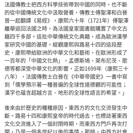
法國傳教士把西方科學技術帶到中國的同時，也不斷
的從中國傳統文化中汲取營養，傳教士傅聖澤和白晉
曾一起翻譯《易經》，康熙六十年（1721年）傅聖澤
離華返回法國之時，為法國皇家圖書館購置了中文古
籍四千多部。這批中華傳統文化典籍，成為歐洲漢學
家研究中國的基礎。縱觀康熙與路易十四的這段歷
史，康熙帶給歐洲的中華文化和藝術，在歐洲形成了
一百年的「中國文化熱」，孟德斯鳩、萊布尼茨、歌
德等都深受中華文化的影響，正如1699年（康熙三十
八年），法國傳教士白晉在《中華帝國史》一書中寫
到「儒學預示著一種普遍的全球性道德觀的可能性；
漢字也蘊含超越方言、地形的全球性語言的希望。」
後來由於歷史的種種原因，東西方的文化交流發生中
斷。路易十四和康熙皇帝的時代過去，也標誌著東西
文化交流進入了一個封閉時期，而東西方門戶再次打
開，乃是一個多世紀以後的事情。那時，中西方社會