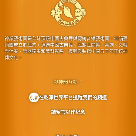
神韻藝術團是全球頂級中國古典舞與傳統音樂藝術團。神韻藝
術團成立於紐約，通過中國古典舞、民族民間舞、舞劇、交響
樂伴奏、樂器獨奏和美聲獨唱，復興與弘揚中國五千年正統神
傳文化。
與神韻互動：
在乾淨世界平台追蹤我們的頻道
請留言以作紀念