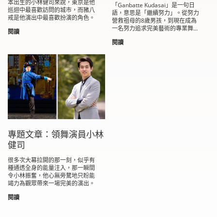
本出生的小林健司來說，東京是他
「Ganbatte Kudasai」是一句日
巡迴中最喜歡訪問的城市，而豬八
語，意思是「繼續努力」。從努力
戒是他演出中最喜歡扮演的角色。
營救祖母的8歲男孩，到現在成為
一名努力追求完美藝術的專業舞蹈
閱讀
家，「Ganbatte...
閱讀
專題文章：領舞演員小林
健司
很多次大幕拉開的那一刻，似乎有
種通透全身的能量注入，那一瞬間
令小林振奮，他心無旁騖地只盼能
竭力為觀眾帶來一場完美的演出。
閱讀